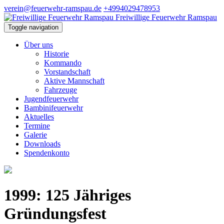
verein@feuerwehr-ramspau.de
+4994029478953
Freiwillige Feuerwehr Ramspau
Toggle navigation
Über uns
Historie
Kommando
Vorstandschaft
Aktive Mannschaft
Fahrzeuge
Jugendfeuerwehr
Bambinifeuerwehr
Aktuelles
Termine
Galerie
Downloads
Spendenkonto
1999: 125 Jähriges
Gründungsfest