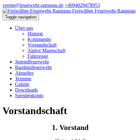
verein@feuerwehr-ramspau.de
+4994029478953
Freiwillige Feuerwehr Ramspau
Toggle navigation
Über uns
Historie
Kommando
Vorstandschaft
Aktive Mannschaft
Fahrzeuge
Jugendfeuerwehr
Bambinifeuerwehr
Aktuelles
Termine
Galerie
Downloads
Spendenkonto
Vorstandschaft
1. Vorstand